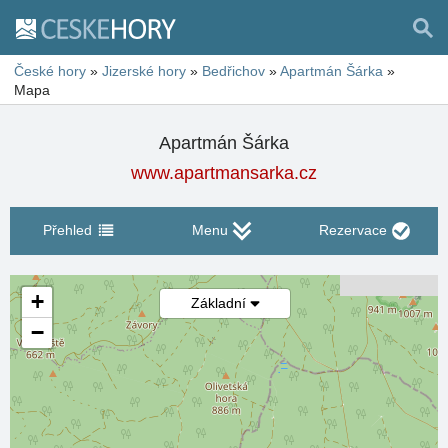
České hory
»
Jizerské hory
»
Bedřichov
»
Apartmán Šárka
»
Mapa
Apartmán Šárka
www.apartmansarka.cz
Přehled
Menu
Rezervace
+
Základní
−