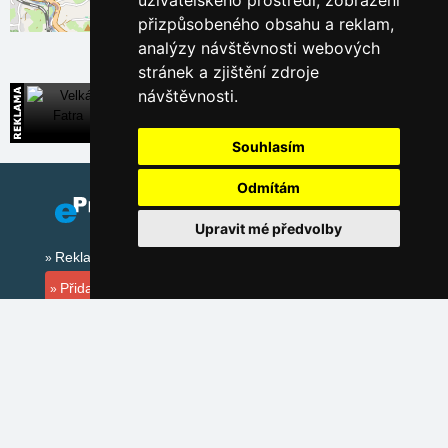
uživatelského prostředí, zobrazení
přizpůsobeného obsahu a reklam,
Leaflet
| ©
OpenStreetMap
contributors
analýzy návštěvnosti webových
stránek a zjištění zdroje
návštěvnosti.
Velká Fatra
Přímé kontakty na ubytování na Slovensku
Souhlasím
Odmítám
Upravit mé předvolby
Reklama na tomto serveru
Přidat ubytovací zařízení
Sezónní odkazy:
Silvester Jizerské hory
Silvestr na horách 2025/26
Sněhové zpravodajství