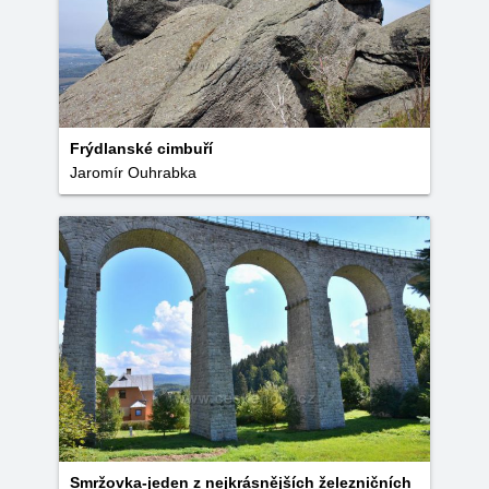
Frýdlanské cimbuří
Jaromír Ouhrabka
Smržovka-jeden z nejkrásnějších železničních