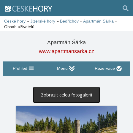
České hory
»
Jizerské hory
»
Bedřichov
»
Apartmán Šárka
»
Obsah uživatelů
Apartmán Šárka
www.apartmansarka.cz
Přehled
Menu
Rezervace
Zobrazit celou fotogalerii