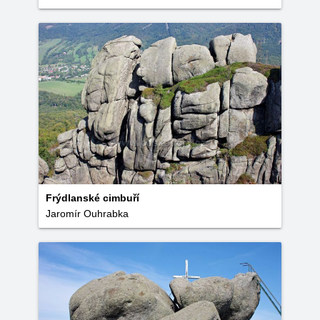
Frýdlanské cimbuří
Jaromír Ouhrabka